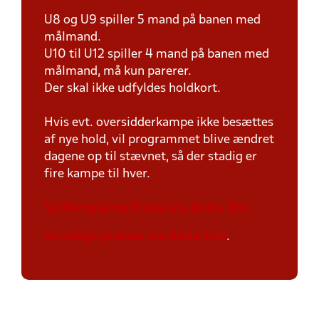
U8 og U9 spiller 5 mand på banen med
målmand.
U10 til U12 spiller 4 mand på banen med
målmand, må kun parerer.
Der skal ikke udfyldes holdkort.
Hvis evt. oversidderkampe ikke besættes
af nye hold, vil programmet blive ændret
dagene op til stævnet, så der stadig er
fire kampe til hver.
Spillereglerne findes via dette link.
Se ledige pladser via dette link
.