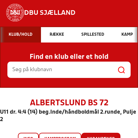
DBU SJÆLLAND
Hvad vil du søge efter?
KLUB/HOLD
RÆKKE
SPILLESTED
KAMP
INDHOLD OG NYHEDER
Find en klub eller et hold
STILLINGER, RESULTATER, KLUBBER OG
HOLD
ALBERTSLUND BS 72
U11 dr. 4:4 (14) beg.Inde/håndboldmål 2.runde, Pulje
2