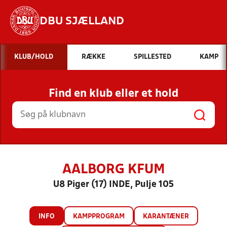
DBU SJÆLLAND
Hvad vil du søge efter?
KLUB/HOLD
RÆKKE
SPILLESTED
KAMP
INDHOLD OG NYHEDER
Find en klub eller et hold
STILLINGER, RESULTATER, KLUBBER OG
HOLD
AALBORG KFUM
U8 Piger (17) INDE, Pulje 105
INFO
KAMPPROGRAM
KARANTÆNER