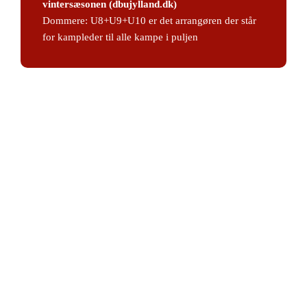
vintersæsonen (dbujylland.dk)
Dommere: U8+U9+U10 er det arrangøren der står
for kampleder til alle kampe i puljen