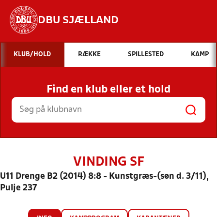
DBU SJÆLLAND
Hvad vil du søge efter?
KLUB/HOLD
RÆKKE
SPILLESTED
KAMP
INDHOLD OG NYHEDER
Find en klub eller et hold
STILLINGER, RESULTATER, KLUBBER OG
HOLD
VINDING SF
U11 Drenge B2 (2014) 8:8 - Kunstgræs-(søn d. 3/11),
Pulje 237