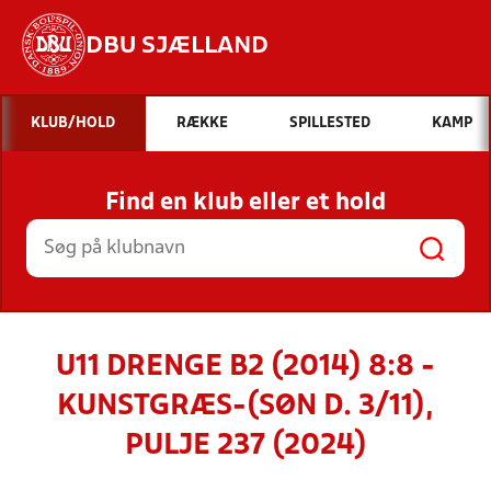
DBU SJÆLLAND
Hvad vil du søge efter?
KLUB/HOLD
RÆKKE
SPILLESTED
KAMP
INDHOLD OG NYHEDER
Find en klub eller et hold
STILLINGER, RESULTATER, KLUBBER OG
HOLD
U11 DRENGE B2 (2014) 8:8 -
KUNSTGRÆS-(SØN D. 3/11),
PULJE 237 (2024)