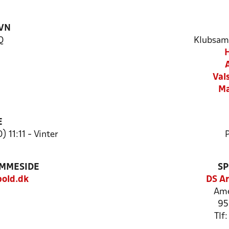
VN
Q
Klubsam
H
Val
Ma
E
) 11:11 - Vinter
P
EMMESIDE
SP
old.dk
DS Ar
Ame
95
Tlf