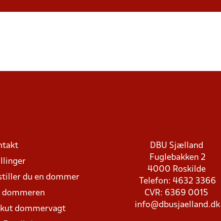
ntakt
DBU Sjælland
Fuglebakken 2
llinger
4000 Roskilde
stiller du en dommer
Telefon: 4632 3366
d dommeren
CVR: 6369 0015
info@dbusjaelland.dk
Akut dommervagt