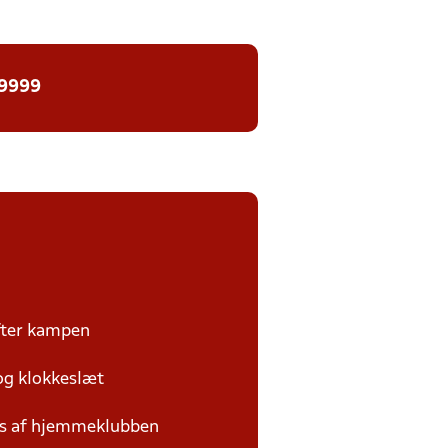
 9999
efter kampen
 og klokkeslæt
des af hjemmeklubben