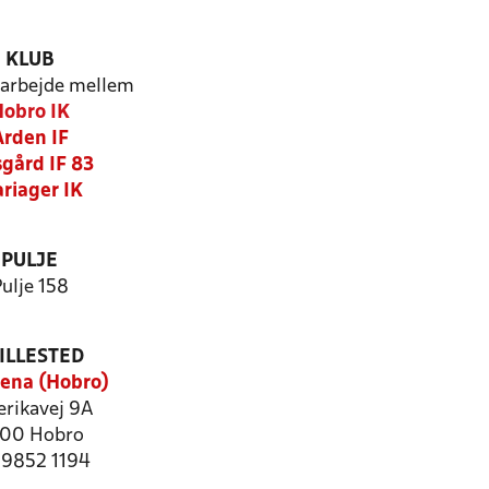
KLUB
arbejde mellem
obro IK
Arden IF
sgård IF 83
riager IK
PULJE
ulje 158
ILLESTED
ena (Hobro)
rikavej 9A
00 Hobro
: 9852 1194