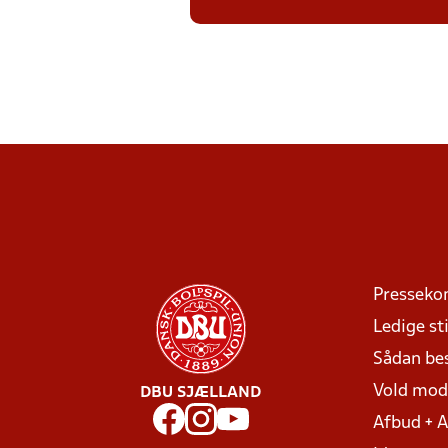
Presseko
Ledige sti
Sådan be
Vold mo
DBU SJÆLLAND
Afbud + 