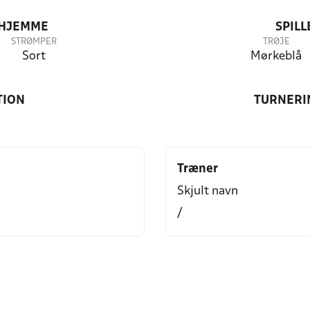
 HJEMME
SPIL
STRØMPER
TRØJE
Sort
Mørkeblå
TION
TURNERI
Træner
Skjult navn
/