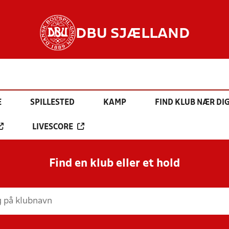
DBU SJÆLLAND
E
SPILLESTED
KAMP
FIND KLUB NÆR DI
LIVESCORE
Find en klub eller et hold