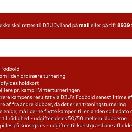
ke skal rettes til DBU Jylland på
mail
eller på tlf:
8939
1 fodbold
som i den ordinære turnering
udfyldes holdkort
pillere pr. kamp i Vinterturneringen
trere kampens resultat via DBU's Fodbold senest 1 time 
lere af fra andre klubber, da det er en træningsturnering
e enige, må i gerne flytte kampen til en anden spilledato
r til rådighed - udgiften deles 50/50 mellem klubberne
 spilles på kunstgræs - udgiften til kunstgræsbane afhol