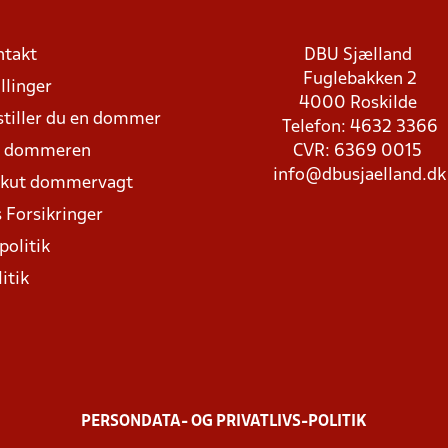
ntakt
DBU Sjælland
Fuglebakken 2
llinger
4000 Roskilde
stiller du en dommer
Telefon: 4632 3366
d dommeren
CVR: 6369 0015
info@dbusjaelland.dk
Akut dommervagt
 Forsikringer
politik
itik
PERSONDATA- OG PRIVATLIVS-POLITIK