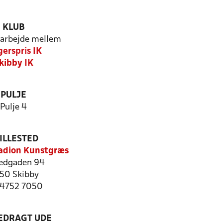
KLUB
arbejde mellem
erspris IK
kibby IK
PULJE
Pulje 4
ILLESTED
adion Kunstgræs
edgaden 94
50 Skibby
: 4752 7050
LEDRAGT UDE