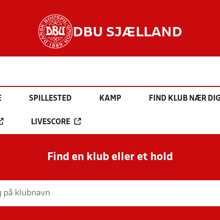
DBU SJÆLLAND
E
SPILLESTED
KAMP
FIND KLUB NÆR DI
LIVESCORE
Find en klub eller et hold