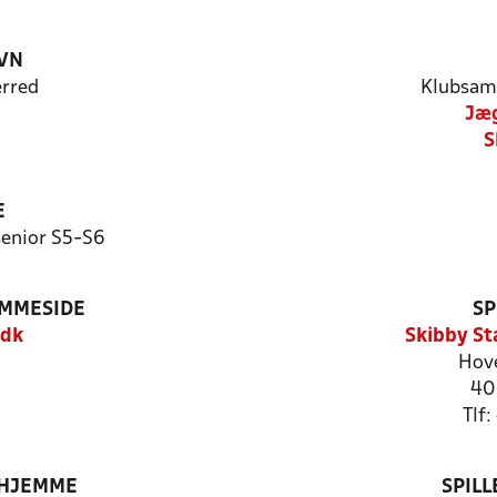
VN
rred
Klubsam
Jæg
S
E
enior S5-S6
EMMESIDE
SP
.dk
Skibby St
Hov
40
Tlf
 HJEMME
SPIL