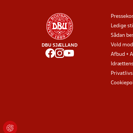
Presseko
Ledige sti
Sådan be
Vold mo
DBU SJÆLLAND
Afbud + 
Idrættens
Privatlivs
Cookiepol