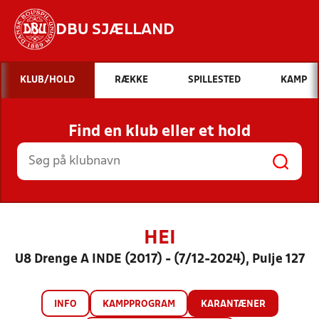
DBU SJÆLLAND
Hvad vil du søge efter?
KLUB/HOLD
RÆKKE
SPILLESTED
KAMP
INDHOLD OG NYHEDER
Find en klub eller et hold
STILLINGER, RESULTATER, KLUBBER OG
HOLD
HEI
U8 Drenge A INDE (2017) - (7/12-2024), Pulje 127
INFO
KAMPPROGRAM
KARANTÆNER