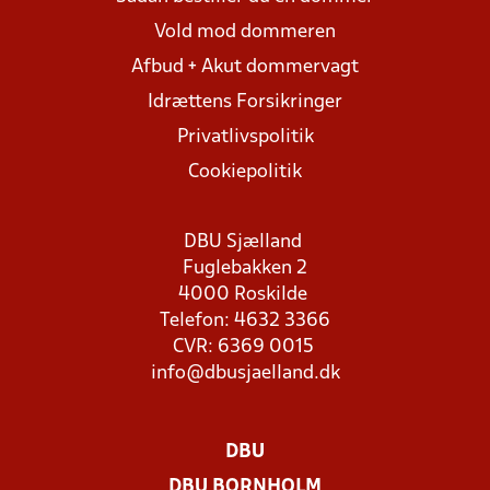
Vold mod dommeren
Afbud + Akut dommervagt
Idrættens Forsikringer
Privatlivspolitik
Cookiepolitik
DBU Sjælland
Fuglebakken 2
4000 Roskilde
Telefon: 4632 3366
CVR: 6369 0015
info@dbusjaelland.dk
DBU
DBU BORNHOLM