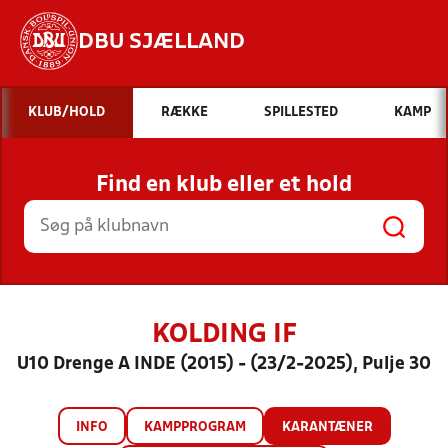
DBU SJÆLLAND
Hvad vil du søge efter?
KLUB/HOLD
RÆKKE
SPILLESTED
KAMP
INDHOLD OG NYHEDER
Find en klub eller et hold
STILLINGER, RESULTATER, KLUBBER OG
HOLD
KOLDING IF
U10 Drenge A INDE (2015) - (23/2-2025), Pulje 30
INFO
KAMPPROGRAM
KARANTÆNER