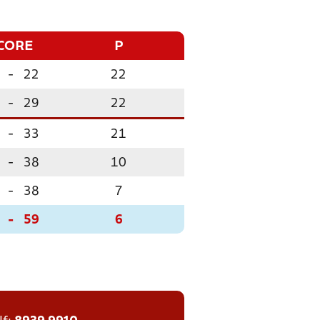
CORE
P
-
22
22
-
29
22
-
33
21
-
38
10
-
38
7
-
59
6