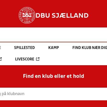
DBU SJÆLLAND
E
SPILLESTED
KAMP
FIND KLUB NÆR DI
LIVESCORE
Find en klub eller et hold