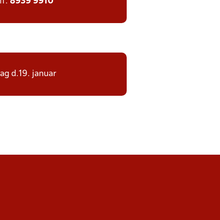
lf:
8939 9910
dag d.19. januar