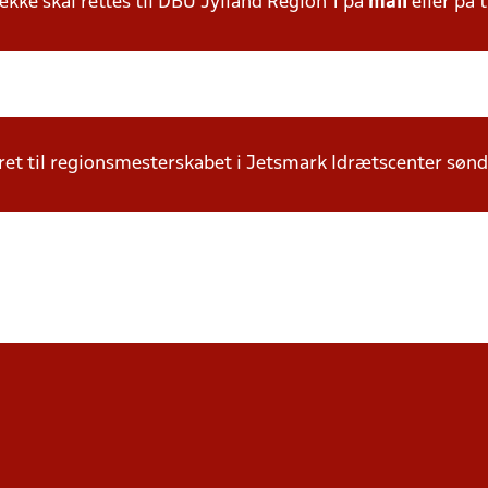
ke skal rettes til DBU Jylland Region 1 på
mail
eller på t
iceret til regionsmesterskabet i Jetsmark Idrætscenter søn