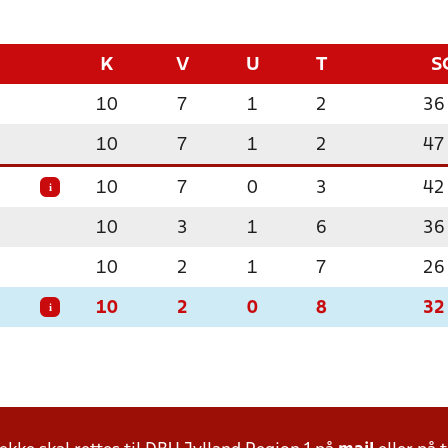
K
V
U
T
S
10
7
1
2
36
10
7
1
2
47
10
7
0
3
42
i
10
3
1
6
36
10
2
1
7
26
10
2
0
8
32
i