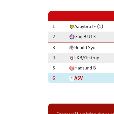
1
Aabybro IF (1)
2
Gug B U13
3
Rebild Syd
4
LKB/Gistrup
5
Hadsund B
6
ASV