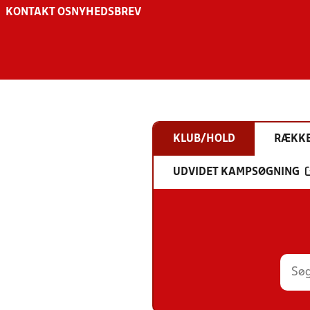
KONTAKT OS
NYHEDSBREV
KLUB/HOLD
RÆKK
UDVIDET KAMPSØGNING