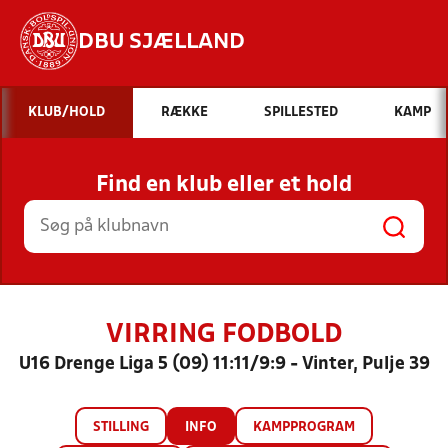
DBU SJÆLLAND
Hvad vil du søge efter?
KLUB/HOLD
RÆKKE
SPILLESTED
KAMP
INDHOLD OG NYHEDER
Find en klub eller et hold
STILLINGER, RESULTATER, KLUBBER OG
HOLD
VIRRING FODBOLD
U16 Drenge Liga 5 (09) 11:11/9:9 - Vinter, Pulje 39
STILLING
INFO
KAMPPROGRAM