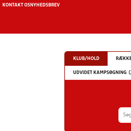
KONTAKT OS
NYHEDSBREV
KLUB/HOLD
RÆKK
UDVIDET KAMPSØGNING