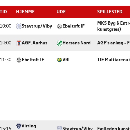
TID
HJEMME
UDE
SPILLESTED
MKS Byg & Entre
10:00
Stavtrup/Viby
Ebeltoft IF
kunstgræs)
14:00
AGF, Aarhus
Horsens Nord
AGF's anlæg - 
11:30
Ebeltoft IF
VRI
TIE Multiarena
Virring
15:15
Stavtrup/Viby
Fælleden kuns