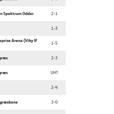
n Spektrum Odder
2
-
1
1
-
3
prise Arena (Viby IF
1
-
5
græs
2
-
3
græs
UHT
2
-
4
tgræsbane
3
-
0