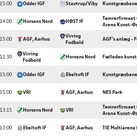
15:00
Odder IGF
Stavtrup/Viby
Kunstgræsbane
Tømrerfirmaet 
14:00
Horsens Nord
HØST IF
Arena Kunst-Ø
Virring
15:00
AGF, Aarhus
AGF's anlæg - 
Fodbold
Virring
12:30
Horsens Nord
Fælleden kuns
Fodbold
15:00
Odder IGF
Ebeltoft IF
Kunstgræsbane
15:00
VRI
AGF, Aarhus
NES Park
Tømrerfirmaet 
13:15
Horsens Nord
VRI
Arena Kunst-Ø
13:00
Ebeltoft IF
AGF, Aarhus
TIE Multiarena