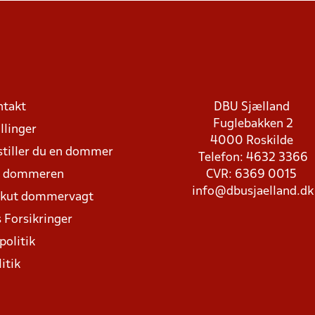
ntakt
DBU Sjælland
Fuglebakken 2
llinger
4000 Roskilde
stiller du en dommer
Telefon: 4632 3366
d dommeren
CVR: 6369 0015
info@dbusjaelland.dk
Akut dommervagt
 Forsikringer
politik
itik