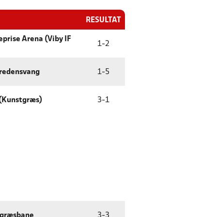
RESULTAT
prise Arena (Viby IF
1
-
2
Fredensvang
1
-
5
 (Kunstgræs)
3
-
1
tgræsbane
3
-
3