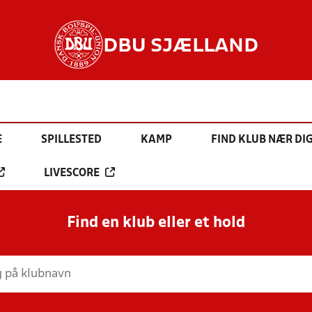
DBU SJÆLLAND
E
SPILLESTED
KAMP
FIND KLUB NÆR DI
LIVESCORE
Find en klub eller et hold