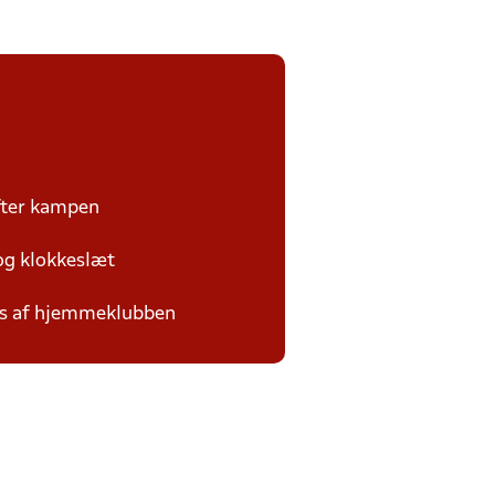
efter kampen
 og klokkeslæt
des af hjemmeklubben