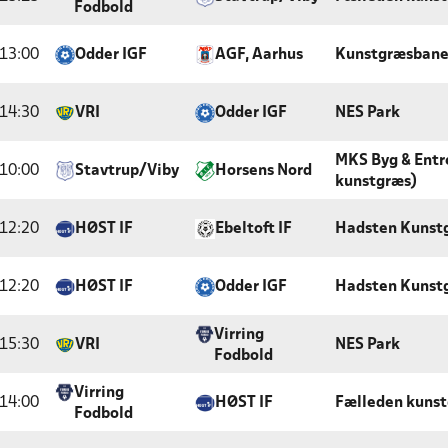
Fodbold
13:00
Odder IGF
AGF, Aarhus
Kunstgræsbane
14:30
VRI
Odder IGF
NES Park
MKS Byg & Entre
10:00
Stavtrup/Viby
Horsens Nord
kunstgræs)
12:20
HØST IF
Ebeltoft IF
Hadsten Kunst
12:20
HØST IF
Odder IGF
Hadsten Kunst
Virring
15:30
VRI
NES Park
Fodbold
Virring
14:00
HØST IF
Fælleden kuns
Fodbold