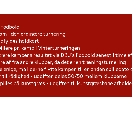
1 fodbold
som i den ordinære turnering
udfyldes holdkort
pillere pr. kamp i Vinterturneringen
trere kampens resultat via DBU's Fodbold senest 1 time 
lere af fra andre klubber, da det er en træningsturnering
e enige, må i gerne flytte kampen til en anden spilledato
r til rådighed - udgiften deles 50/50 mellem klubberne
 spilles på kunstgræs - udgiften til kunstgræsbane afhol