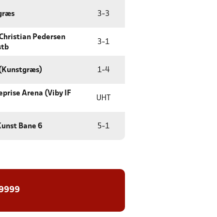
græs
3
-
3
Christian Pedersen
3
-
1
stb
 (Kunstgræs)
1
-
4
prise Arena (Viby IF
UHT
Kunst Bane 6
5
-
1
 9999