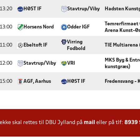
13:20
HØST IF
Stavtrup/Viby
Hadsten Kunst
Tømrerfirmaet 
13:00
Horsens Nord
Odder IGF
Arena Kunst-Ø
Virring
11:00
Ebeltoft IF
TIE Multiarena
Fodbold
MKS Byg & Entre
12:00
Stavtrup/Viby
VRI
kunstgræs)
15:00
AGF, Aarhus
HØST IF
Fredensvang - 
ke skal rettes til DBU Jylland på
mail
eller på tlf:
8939