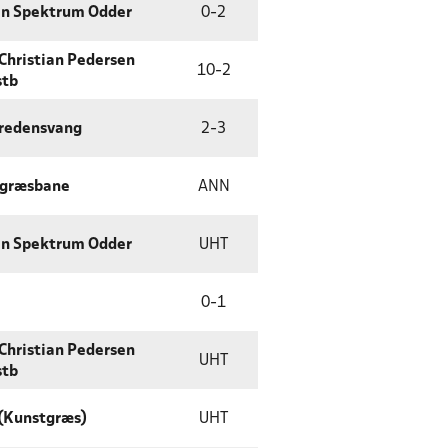
n Spektrum Odder
0
-
2
Christian Pedersen
10
-
2
stb
Fredensvang
2
-
3
tgræsbane
ANN
n Spektrum Odder
UHT
0
-
1
Christian Pedersen
UHT
stb
 (Kunstgræs)
UHT