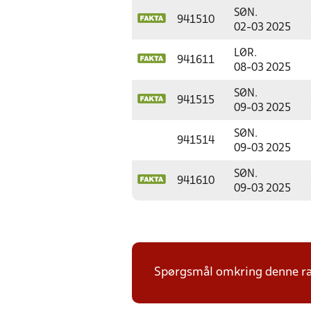
SØN.
941510
02-03 2025
LØR.
941611
08-03 2025
SØN.
941515
09-03 2025
SØN.
941514
09-03 2025
SØN.
941610
09-03 2025
Spørgsmål omkring denne ræk