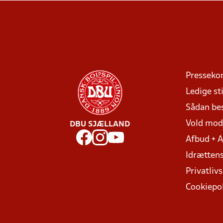
Presseko
Ledige sti
Sådan be
Vold mo
DBU SJÆLLAND
Afbud + 
Idrættens
Privatlivs
Cookiepol