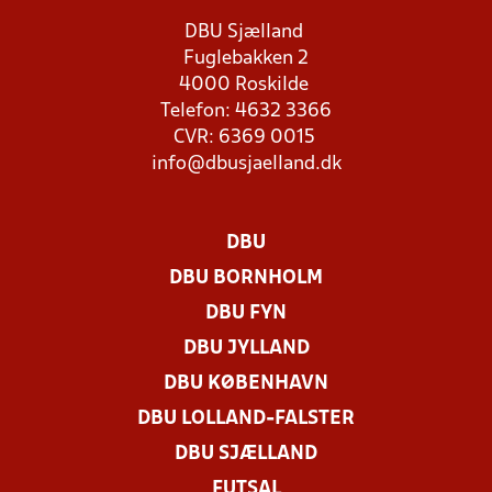
DBU Sjælland
Fuglebakken 2
4000 Roskilde
Telefon: 4632 3366
CVR: 6369 0015
info@dbusjaelland.dk
DBU
DBU BORNHOLM
DBU FYN
DBU JYLLAND
DBU KØBENHAVN
DBU LOLLAND-FALSTER
DBU SJÆLLAND
FUTSAL