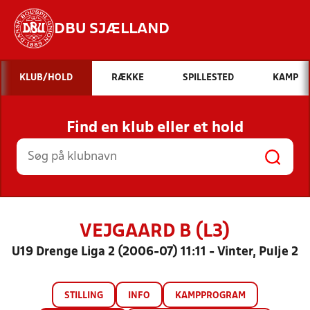
DBU SJÆLLAND
Hvad vil du søge efter?
KLUB/HOLD
RÆKKE
SPILLESTED
KAMP
INDHOLD OG NYHEDER
Find en klub eller et hold
STILLINGER, RESULTATER, KLUBBER OG
HOLD
VEJGAARD B (L3)
U19 Drenge Liga 2 (2006-07) 11:11 - Vinter, Pulje 2
STILLING
INFO
KAMPPROGRAM