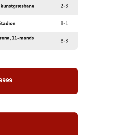
 kunstgræsbane
2
-
3
Stadion
8
-
1
rena, 11-mands
8
-
3
 9999