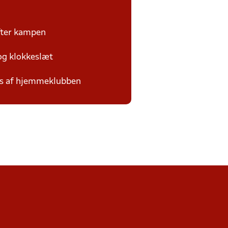
efter kampen
 og klokkeslæt
des af hjemmeklubben