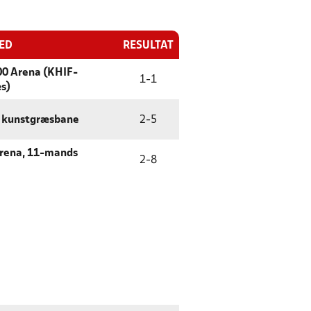
TED
RESULTAT
0 Arena (KHIF-
1
-
1
s)
 kunstgræsbane
2
-
5
rena, 11-mands
2
-
8