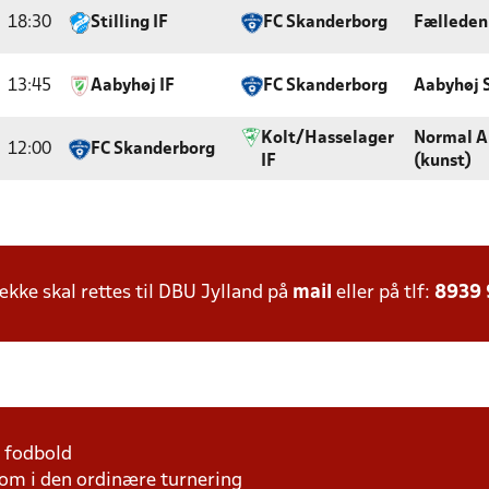
18:30
Stilling IF
FC Skanderborg
Fælleden
13:45
Aabyhøj IF
FC Skanderborg
Aabyhøj 
Kolt/Hasselager
Normal A
12:00
FC Skanderborg
IF
(kunst)
ke skal rettes til DBU Jylland på
mail
eller på tlf:
8939
1 fodbold
som i den ordinære turnering