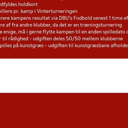
udfyldes holdkort
pillere pr. kamp i Vinterturneringen
trere kampens resultat via DBU's Fodbold senest 1 time 
lere af fra andre klubber, da det er en træningsturnering
e enige, må i gerne flytte kampen til en anden spilledato
r til rådighed - udgiften deles 50/50 mellem klubberne
 spilles på kunstgræs - udgiften til kunstgræsbane afhol