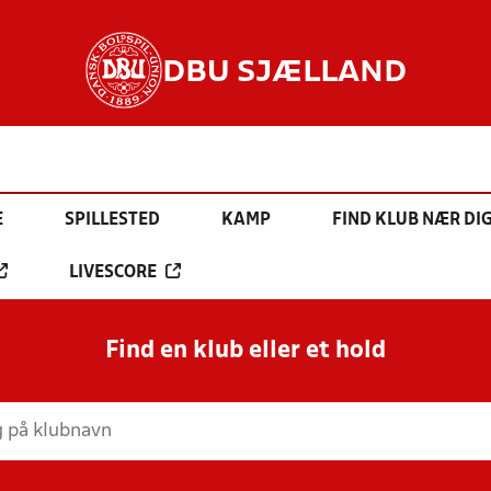
DBU SJÆLLAND
E
SPILLESTED
KAMP
FIND KLUB NÆR DI
LIVESCORE
Find en klub eller et hold