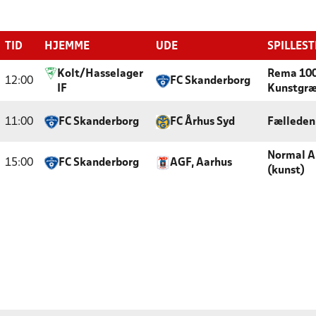
TID
HJEMME
UDE
SPILLES
Kolt/Hasselager
Rema 100
12:00
FC Skanderborg
IF
Kunstgræ
11:00
FC Skanderborg
FC Århus Syd
Fælleden
Normal A
15:00
FC Skanderborg
AGF, Aarhus
(kunst)