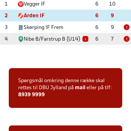
1
Vegger IF
6
10
2
Arden IF
6
9
3
Skørping IF Frem
6
9
!
4
Nibe B/Farstrup B (U14)
6
7
i
!
Spørgsmål omkring denne række skal
rettes til DBU Jylland på
mail
eller på tlf:
8939 9999