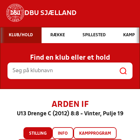
DBU SJÆLLAND
Hvad vil du søge efter?
KLUB/HOLD
RÆKKE
SPILLESTED
KAMP
INDHOLD OG NYHEDER
Find en klub eller et hold
STILLINGER, RESULTATER, KLUBBER OG
HOLD
ARDEN IF
U13 Drenge C (2012) 8:8 - Vinter, Pulje 19
STILLING
INFO
KAMPPROGRAM