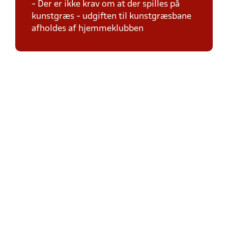
- Der er ikke krav om at der spilles på
kunstgræs - udgiften til kunstgræsbane
afholdes af hjemmeklubben