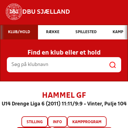
DBU SJÆLLAND
Hvad vil du søge efter?
KLUB/HOLD
RÆKKE
SPILLESTED
KAMP
INDHOLD OG NYHEDER
Find en klub eller et hold
STILLINGER, RESULTATER, KLUBBER OG
HOLD
HAMMEL GF
U14 Drenge Liga 6 (2011) 11:11/9:9 - Vinter, Pulje 104
STILLING
INFO
KAMPPROGRAM