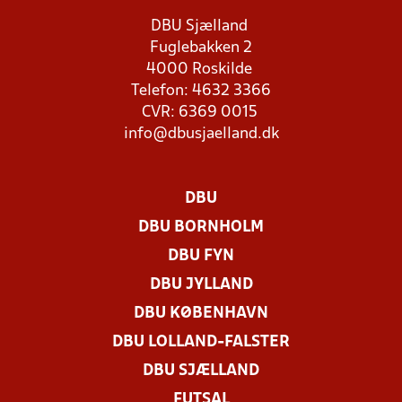
DBU Sjælland
Fuglebakken 2
4000 Roskilde
Telefon: 4632 3366
CVR: 6369 0015
info@dbusjaelland.dk
DBU
DBU BORNHOLM
DBU FYN
DBU JYLLAND
DBU KØBENHAVN
DBU LOLLAND-FALSTER
DBU SJÆLLAND
FUTSAL