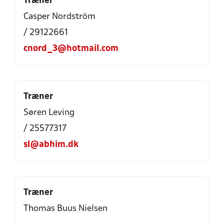
Træner
Casper Nordström
/ 29122661
cnord_3@hotmail.com
Træner
Søren Leving
/ 25577317
sl@abhim.dk
Træner
Thomas Buus Nielsen