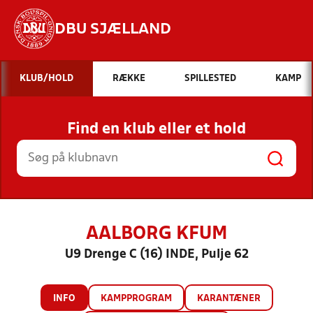
DBU SJÆLLAND
Hvad vil du søge efter?
KLUB/HOLD
RÆKKE
SPILLESTED
KAMP
INDHOLD OG NYHEDER
Find en klub eller et hold
STILLINGER, RESULTATER, KLUBBER OG
HOLD
AALBORG KFUM
U9 Drenge C (16) INDE, Pulje 62
INFO
KAMPPROGRAM
KARANTÆNER