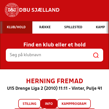
DBU SJÆLLAND
Hvad vil du søge efter?
KLUB/HOLD
RÆKKE
SPILLESTED
KAMP
INDHOLD OG NYHEDER
Find en klub eller et hold
STILLINGER, RESULTATER, KLUBBER OG
HOLD
HERNING FREMAD
U15 Drenge Liga 2 (2010) 11:11 - Vinter, Pulje 41
STILLING
INFO
KAMPPROGRAM