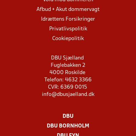
Afbud + Akut dommervagt
Idrættens Forsikringer
Privatlivspolitik
Cookiepolitik
DBU Sjælland
Fuglebakken 2
4000 Roskilde
Telefon: 4632 3366
CVR: 6369 0015
info@dbusjaelland.dk
DBU
DBU BORNHOLM
DBU FYN