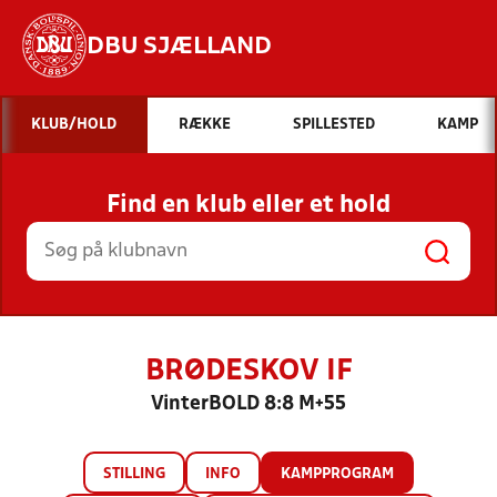
DBU SJÆLLAND
Hvad vil du søge efter?
KLUB/HOLD
RÆKKE
SPILLESTED
KAMP
INDHOLD OG NYHEDER
Find en klub eller et hold
STILLINGER, RESULTATER, KLUBBER OG
HOLD
BRØDESKOV IF
VinterBOLD 8:8 M+55
STILLING
INFO
KAMPPROGRAM