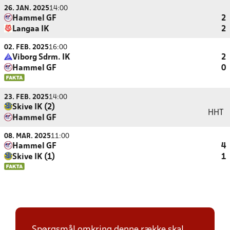
26. JAN. 2025
14:00
Hammel GF
2
Langaa IK
2
02. FEB. 2025
16:00
Viborg Sdrm. IK
2
Hammel GF
0
23. FEB. 2025
14:00
Skive IK (2)
HHT
Hammel GF
08. MAR. 2025
11:00
Hammel GF
4
Skive IK (1)
1
Spørgsmål omkring denne række skal