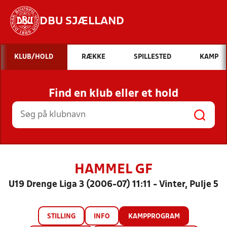
DBU SJÆLLAND
Hvad vil du søge efter?
KLUB/HOLD
RÆKKE
SPILLESTED
KAMP
INDHOLD OG NYHEDER
Find en klub eller et hold
STILLINGER, RESULTATER, KLUBBER OG
HOLD
HAMMEL GF
U19 Drenge Liga 3 (2006-07) 11:11 - Vinter, Pulje 5
STILLING
INFO
KAMPPROGRAM