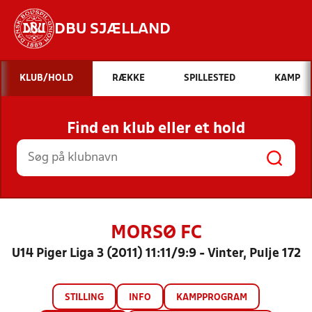
DBU SJÆLLAND
Hvad vil du søge efter?
KLUB/HOLD
RÆKKE
SPILLESTED
KAMP
INDHOLD OG NYHEDER
Find en klub eller et hold
STILLINGER, RESULTATER, KLUBBER OG
HOLD
MORSØ FC
U14 Piger Liga 3 (2011) 11:11/9:9 - Vinter, Pulje 172
STILLING
INFO
KAMPPROGRAM