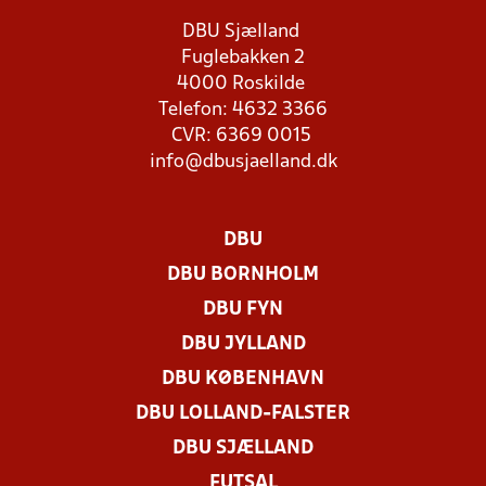
DBU Sjælland
Fuglebakken 2
4000 Roskilde
Telefon: 4632 3366
CVR: 6369 0015
info@dbusjaelland.dk
DBU
DBU BORNHOLM
DBU FYN
DBU JYLLAND
DBU KØBENHAVN
DBU LOLLAND-FALSTER
DBU SJÆLLAND
FUTSAL