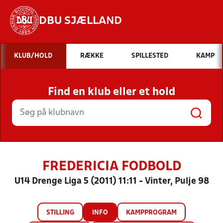
DBU SJÆLLAND
Hvad vil du søge efter?
KLUB/HOLD
RÆKKE
SPILLESTED
KAMP
INDHOLD OG NYHEDER
Find en klub eller et hold
STILLINGER, RESULTATER, KLUBBER OG
HOLD
FREDERICIA FODBOLD
U14 Drenge Liga 5 (2011) 11:11 - Vinter, Pulje 98
STILLING
INFO
KAMPPROGRAM