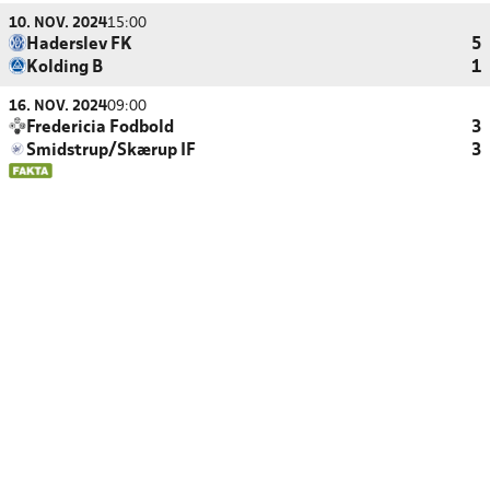
10. NOV. 2024
15:00
Haderslev FK
5
Kolding B
1
16. NOV. 2024
09:00
Fredericia Fodbold
3
Smidstrup/Skærup IF
3