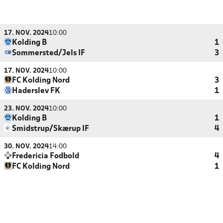
17. NOV. 2024
10:00
Kolding B
1
Sommersted/Jels IF
3
17. NOV. 2024
10:00
FC Kolding Nord
3
Haderslev FK
1
23. NOV. 2024
10:00
Kolding B
1
Smidstrup/Skærup IF
4
30. NOV. 2024
14:00
Fredericia Fodbold
4
FC Kolding Nord
1