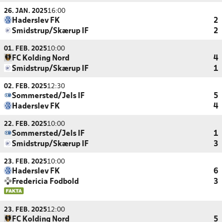
26. JAN. 2025
16:00
Haderslev FK
2
Smidstrup/Skærup IF
2
01. FEB. 2025
10:00
FC Kolding Nord
4
Smidstrup/Skærup IF
1
02. FEB. 2025
12:30
Sommersted/Jels IF
5
Haderslev FK
4
22. FEB. 2025
10:00
Sommersted/Jels IF
1
Smidstrup/Skærup IF
3
23. FEB. 2025
10:00
Haderslev FK
6
Fredericia Fodbold
3
23. FEB. 2025
12:00
FC Kolding Nord
5