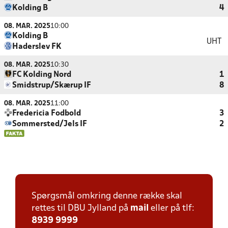
Kolding B
4
08. MAR. 2025
10:00
Kolding B
UHT
Haderslev FK
08. MAR. 2025
10:30
FC Kolding Nord
1
Smidstrup/Skærup IF
8
08. MAR. 2025
11:00
Fredericia Fodbold
3
Sommersted/Jels IF
2
Spørgsmål omkring denne række skal
rettes til DBU Jylland på
mail
eller på tlf:
8939 9999