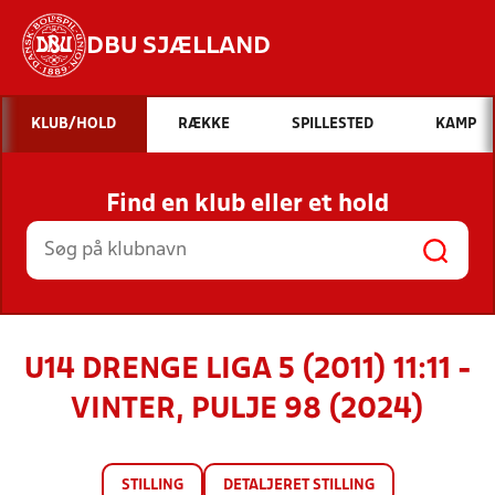
DBU SJÆLLAND
Hvad vil du søge efter?
KLUB/HOLD
RÆKKE
SPILLESTED
KAMP
INDHOLD OG NYHEDER
Find en klub eller et hold
STILLINGER, RESULTATER, KLUBBER OG
HOLD
U14 DRENGE LIGA 5 (2011) 11:11 -
VINTER, PULJE 98 (2024)
STILLING
DETALJERET STILLING