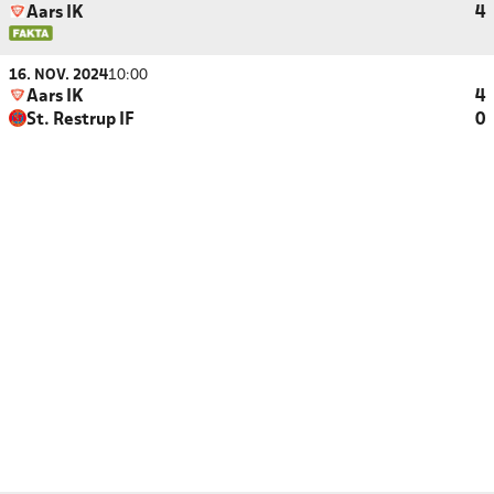
Aars IK
4
16. NOV. 2024
10:00
Aars IK
4
St. Restrup IF
0