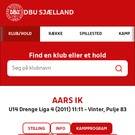
DBU SJÆLLAND
Hvad vil du søge efter?
KLUB/HOLD
RÆKKE
SPILLESTED
KAMP
INDHOLD OG NYHEDER
Find en klub eller et hold
STILLINGER, RESULTATER, KLUBBER OG
HOLD
AARS IK
U14 Drenge Liga 4 (2011) 11:11 - Vinter, Pulje 83
STILLING
INFO
KAMPPROGRAM