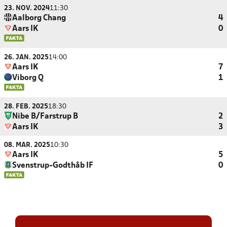
23. NOV. 2024
11:30
Aalborg Chang
4
Aars IK
0
26. JAN. 2025
14:00
Aars IK
7
Viborg Q
1
28. FEB. 2025
18:30
Nibe B/Farstrup B
2
Aars IK
3
08. MAR. 2025
10:30
Aars IK
5
Svenstrup-Godthåb IF
0