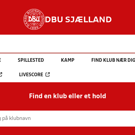
DBU SJÆLLAND
E
SPILLESTED
KAMP
FIND KLUB NÆR DI
LIVESCORE
Find en klub eller et hold