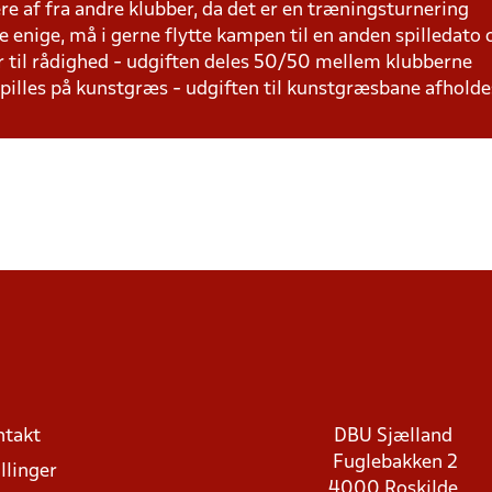
lere af fra andre klubber, da det er en træningsturnering
e enige, må i gerne flytte kampen til en anden spilledato
r til rådighed - udgiften deles 50/50 mellem klubberne
 spilles på kunstgræs - udgiften til kunstgræsbane afhol
ntakt
DBU Sjælland
Fuglebakken 2
llinger
4000 Roskilde