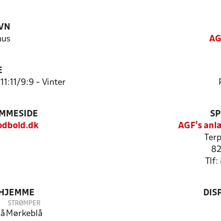
VN
hus
AG
E
11:11/9:9 - Vinter
EMMESIDE
SP
dbold.dk
AGF's anl
Terp
82
Tlf
 HJEMME
DIS
STRØMPER
lå
Mørkeblå