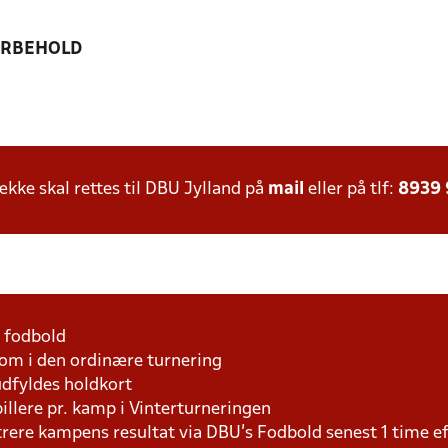
ORBEHOLD
ke skal rettes til DBU Jylland på
mail
eller på tlf:
8939
1 fodbold
som i den ordinære turnering
udfyldes holdkort
pillere pr. kamp i Vinterturneringen
trere kampens resultat via DBU's Fodbold senest 1 time 