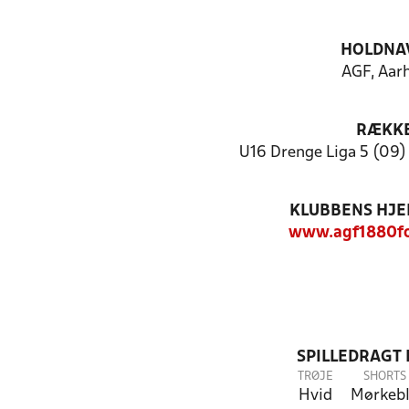
HOLDNA
AGF, Aar
RÆKK
U16 Drenge Liga 5 (09) 
KLUBBENS HJ
www.agf1880fo
SPILLEDRAGT
TRØJE
SHORTS
Hvid
Mørkeb