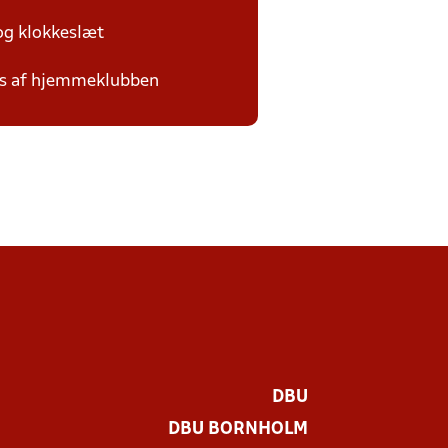
 og klokkeslæt
des af hjemmeklubben
DBU
DBU BORNHOLM