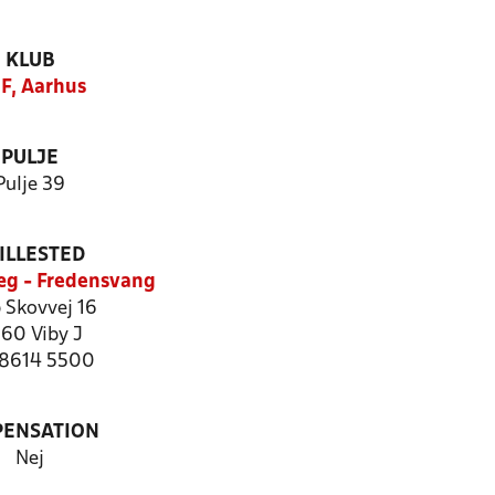
KLUB
F, Aarhus
PULJE
Pulje 39
ILLESTED
æg - Fredensvang
 Skovvej 16
60 Viby J
: 8614 5500
PENSATION
Nej