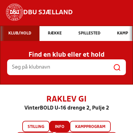
DBU SJÆLLAND
Hvad vil du søge efter?
KLUB/HOLD
RÆKKE
SPILLESTED
KAMP
INDHOLD OG NYHEDER
Find en klub eller et hold
STILLINGER, RESULTATER, KLUBBER OG
HOLD
RAKLEV GI
VinterBOLD U-16 drenge 2, Pulje 2
STILLING
INFO
KAMPPROGRAM