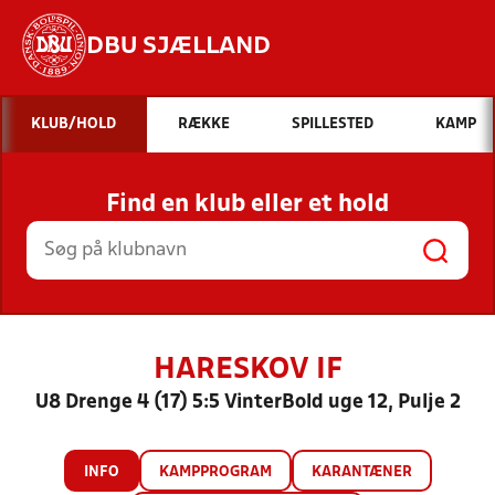
DBU SJÆLLAND
Hvad vil du søge efter?
KLUB/HOLD
RÆKKE
SPILLESTED
KAMP
INDHOLD OG NYHEDER
Find en klub eller et hold
STILLINGER, RESULTATER, KLUBBER OG
HOLD
HARESKOV IF
U8 Drenge 4 (17) 5:5 VinterBold uge 12, Pulje 2
INFO
KAMPPROGRAM
KARANTÆNER