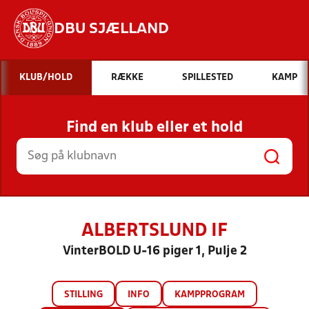
DBU SJÆLLAND
Hvad vil du søge efter?
KLUB/HOLD
RÆKKE
SPILLESTED
KAMP
INDHOLD OG NYHEDER
Find en klub eller et hold
STILLINGER, RESULTATER, KLUBBER OG
HOLD
ALBERTSLUND IF
VinterBOLD U-16 piger 1, Pulje 2
STILLING
INFO
KAMPPROGRAM