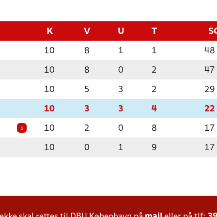
K
V
U
T
S
10
8
1
1
48
10
8
0
2
47
10
5
3
2
29
10
3
3
4
22
10
2
0
8
17
i
10
0
1
9
17
kke skal rettes til DBU København på
mail
eller på tlf:
39