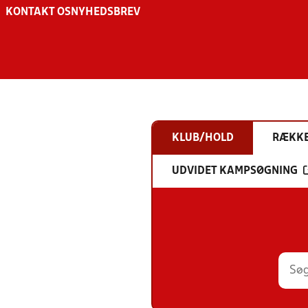
KONTAKT OS
NYHEDSBREV
KLUB/HOLD
RÆKK
UDVIDET KAMPSØGNING