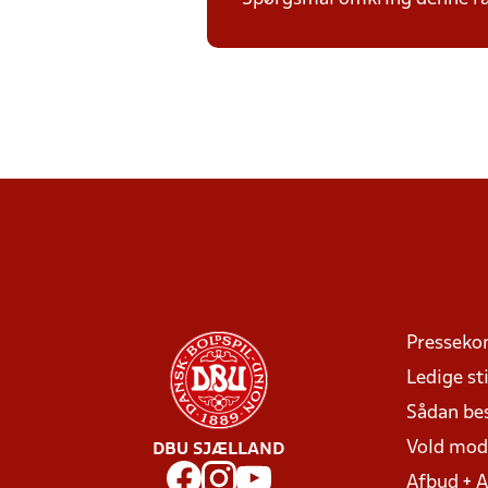
Presseko
Ledige sti
Sådan be
Vold mo
DBU SJÆLLAND
Afbud + 