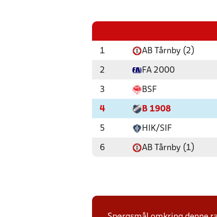
1
AB Tårnby (2)
2
FA 2000
3
BSF
4
B 1908
5
HIK/SIF
6
AB Tårnby (1)
Spørgsmål omkring denne ræ