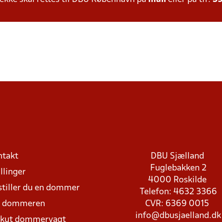
ntakt
DBU Sjælland
Fuglebakken 2
llinger
4000 Roskilde
stiller du en dommer
Telefon: 4632 3366
d dommeren
CVR: 6369 0015
info@dbusjaelland.dk
Akut dommervagt