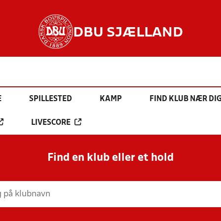
DBU SJÆLLAND
E
SPILLESTED
KAMP
FIND KLUB NÆR DI
LIVESCORE
Find en klub eller et hold