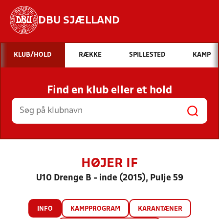
DBU SJÆLLAND
Hvad vil du søge efter?
KLUB/HOLD
RÆKKE
SPILLESTED
KAMP
INDHOLD OG NYHEDER
Find en klub eller et hold
STILLINGER, RESULTATER, KLUBBER OG
HOLD
HØJER IF
U10 Drenge B - inde (2015), Pulje 59
INFO
KAMPPROGRAM
KARANTÆNER