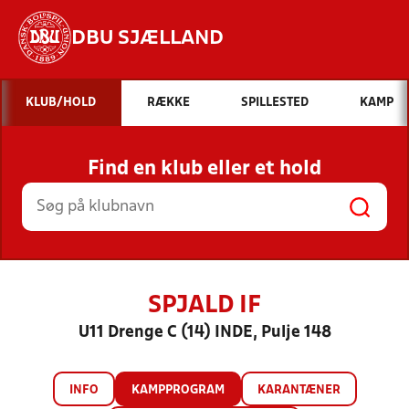
DBU SJÆLLAND
Hvad vil du søge efter?
KLUB/HOLD
RÆKKE
SPILLESTED
KAMP
INDHOLD OG NYHEDER
Find en klub eller et hold
STILLINGER, RESULTATER, KLUBBER OG
HOLD
SPJALD IF
U11 Drenge C (14) INDE, Pulje 148
INFO
KAMPPROGRAM
KARANTÆNER