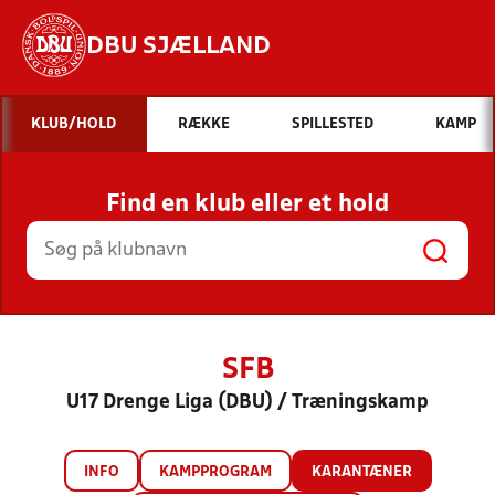
DBU SJÆLLAND
Hvad vil du søge efter?
KLUB/HOLD
RÆKKE
SPILLESTED
KAMP
INDHOLD OG NYHEDER
Find en klub eller et hold
STILLINGER, RESULTATER, KLUBBER OG
HOLD
SFB
U17 Drenge Liga (DBU) / Træningskamp
INFO
KAMPPROGRAM
KARANTÆNER