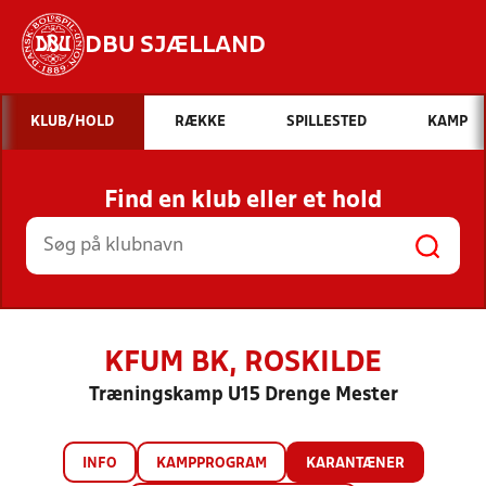
DBU SJÆLLAND
Hvad vil du søge efter?
KLUB/HOLD
RÆKKE
SPILLESTED
KAMP
INDHOLD OG NYHEDER
Find en klub eller et hold
STILLINGER, RESULTATER, KLUBBER OG
HOLD
KFUM BK, ROSKILDE
Træningskamp U15 Drenge Mester
INFO
KAMPPROGRAM
KARANTÆNER