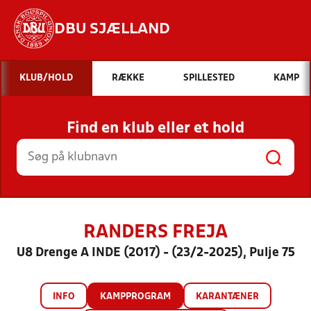
DBU SJÆLLAND
Hvad vil du søge efter?
KLUB/HOLD
RÆKKE
SPILLESTED
KAMP
INDHOLD OG NYHEDER
Find en klub eller et hold
STILLINGER, RESULTATER, KLUBBER OG
HOLD
RANDERS FREJA
U8 Drenge A INDE (2017) - (23/2-2025), Pulje 75
INFO
KAMPPROGRAM
KARANTÆNER