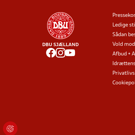
Presseko
Ledige sti
Sådan be
Vold mo
DBU SJÆLLAND
Afbud + 
Idrættens
Privatlivs
Cookiepol