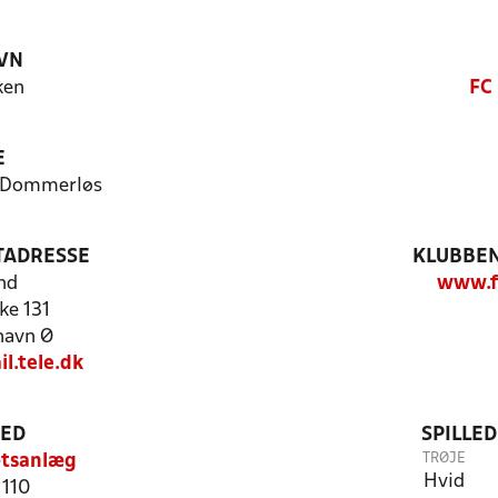
VN
ken
FC
E
- Dommerløs
TADRESSE
KLUBBEN
nd
www.f
e 131
havn Ø
l.tele.dk
TED
SPILLE
TRØJE
ætsanlæg
Hvid
 110