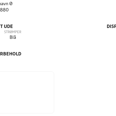
havn Ø
3880
T UDE
DIS
STRØMPER
Blå
ORBEHOLD