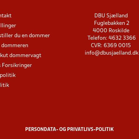
ntakt
DBU Sjælland
Fuglebakken 2
llinger
4000 Roskilde
stiller du en dommer
Telefon: 4632 3366
d dommeren
CVR: 6369 0015
info@dbusjaelland.dk
Akut dommervagt
 Forsikringer
politik
itik
PERSONDATA- OG PRIVATLIVS-POLITIK