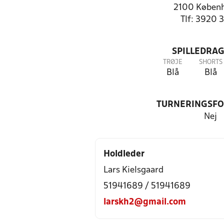
2100 Køben
Tlf: 3920 
SPILLEDRAG
TRØJE
SHORTS
Blå
Blå
TURNERINGSF
Nej
Holdleder
Lars Kielsgaard
51941689 / 51941689
larskh2@gmail.com