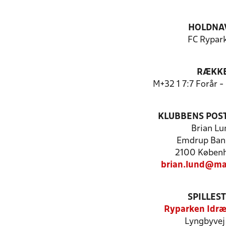
HOLDNA
FC Rypar
RÆKK
M+32 1 7:7 Forår 
KLUBBENS POS
Brian Lu
Emdrup Bank
2100 Køben
brian.lund@mai
SPILLES
Ryparken Idr
Lyngbyvej