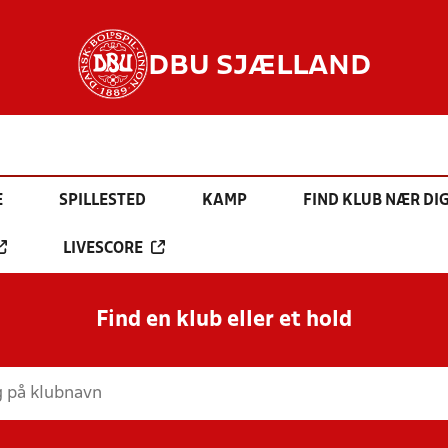
DBU SJÆLLAND
E
SPILLESTED
KAMP
FIND KLUB NÆR DI
LIVESCORE
Find en klub eller et hold