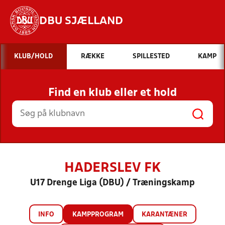
DBU SJÆLLAND
Hvad vil du søge efter?
KLUB/HOLD
RÆKKE
SPILLESTED
KAMP
INDHOLD OG NYHEDER
Find en klub eller et hold
STILLINGER, RESULTATER, KLUBBER OG
HOLD
HADERSLEV FK
U17 Drenge Liga (DBU) / Træningskamp
INFO
KAMPPROGRAM
KARANTÆNER