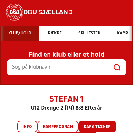
DBU SJÆLLAND
Hvad vil du søge efter?
KLUB/HOLD
RÆKKE
SPILLESTED
KAMP
INDHOLD OG NYHEDER
Find en klub eller et hold
STILLINGER, RESULTATER, KLUBBER OG
HOLD
STEFAN 1
U12 Drenge 2 (14) 8:8 Efterår
INFO
KAMPPROGRAM
KARANTÆNER