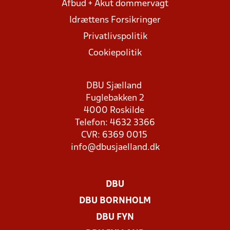
Afbud + Akut dommervagt
Idrættens Forsikringer
Privatlivspolitik
Cookiepolitik
DBU Sjælland
Fuglebakken 2
4000 Roskilde
Telefon: 4632 3366
CVR: 6369 0015
info@dbusjaelland.dk
DBU
DBU BORNHOLM
DBU FYN