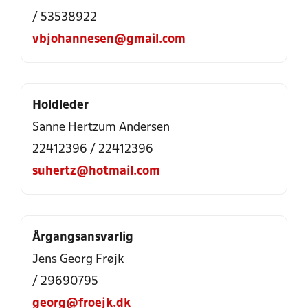
/ 53538922
vbjohannesen@gmail.com
Holdleder
Sanne Hertzum Andersen
22412396 / 22412396
suhertz@hotmail.com
Årgangsansvarlig
Jens Georg Frøjk
/ 29690795
georg@froejk.dk