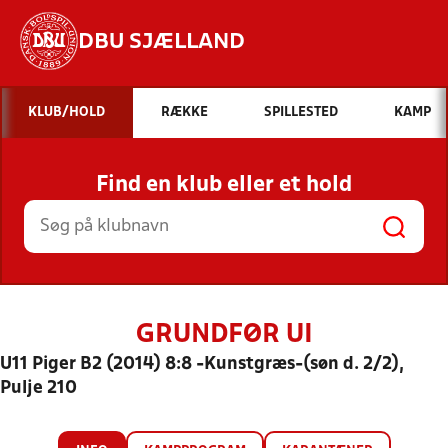
DBU SJÆLLAND
Hvad vil du søge efter?
KLUB/HOLD
RÆKKE
SPILLESTED
KAMP
INDHOLD OG NYHEDER
Find en klub eller et hold
STILLINGER, RESULTATER, KLUBBER OG
HOLD
GRUNDFØR UI
U11 Piger B2 (2014) 8:8 -Kunstgræs-(søn d. 2/2),
Pulje 210