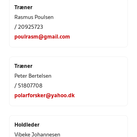
Træner
Rasmus Poulsen
/ 20925723
poulrasm@gmail.com
Træner
Peter Bertelsen
/ 51807708
polarforsker@yahoo.dk
Holdleder
Vibeke Johannesen