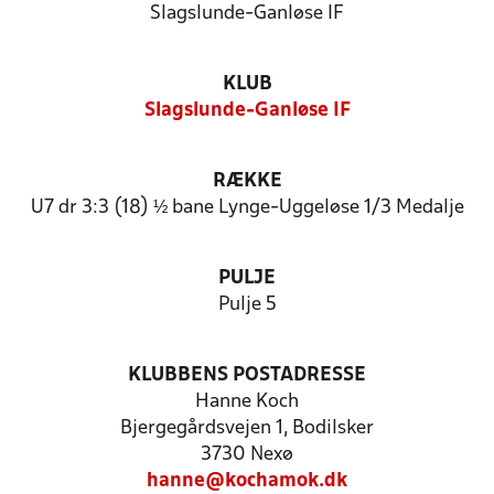
Slagslunde-Ganløse IF
KLUB
Slagslunde-Ganløse IF
RÆKKE
U7 dr 3:3 (18) ½ bane Lynge-Uggeløse 1/3 Medalje
PULJE
Pulje 5
KLUBBENS POSTADRESSE
Hanne Koch
Bjergegårdsvejen 1, Bodilsker
3730 Nexø
hanne@kochamok.dk