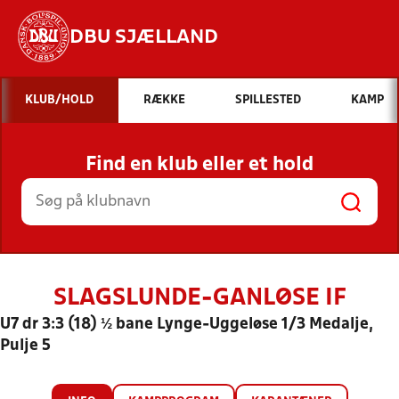
DBU SJÆLLAND
Hvad vil du søge efter?
KLUB/HOLD
RÆKKE
SPILLESTED
KAMP
INDHOLD OG NYHEDER
Find en klub eller et hold
STILLINGER, RESULTATER, KLUBBER OG
HOLD
SLAGSLUNDE-GANLØSE IF
U7 dr 3:3 (18) ½ bane Lynge-Uggeløse 1/3 Medalje,
Pulje 5