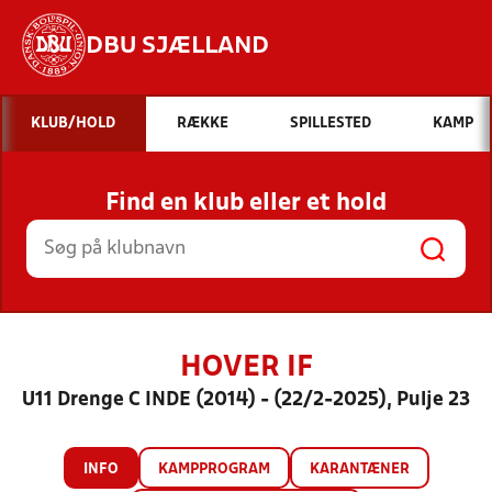
DBU SJÆLLAND
Hvad vil du søge efter?
KLUB/HOLD
RÆKKE
SPILLESTED
KAMP
INDHOLD OG NYHEDER
Find en klub eller et hold
STILLINGER, RESULTATER, KLUBBER OG
HOLD
HOVER IF
U11 Drenge C INDE (2014) - (22/2-2025), Pulje 23
INFO
KAMPPROGRAM
KARANTÆNER