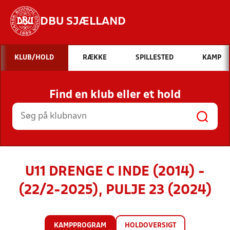
DBU SJÆLLAND
Hvad vil du søge efter?
KLUB/HOLD
RÆKKE
SPILLESTED
KAMP
INDHOLD OG NYHEDER
Find en klub eller et hold
STILLINGER, RESULTATER, KLUBBER OG
HOLD
U11 DRENGE C INDE (2014) -
(22/2-2025), PULJE 23 (2024)
KAMPPROGRAM
HOLDOVERSIGT