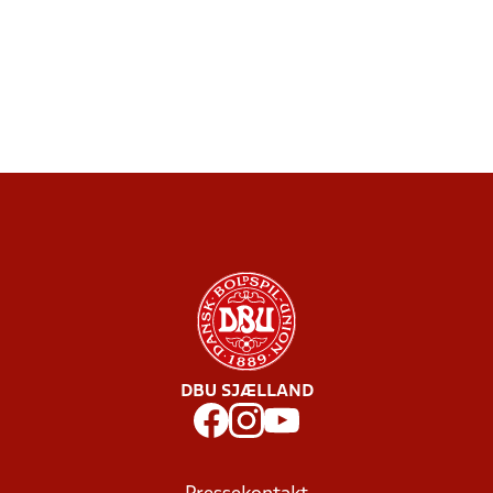
DBU SJÆLLAND