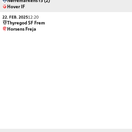
Nørremarkens fS (2)
Hover IF
22. FEB. 2025
12:20
Thyregod SF Frem
Horsens Freja