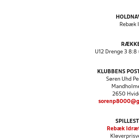
HOLDNA
Rebæk 
RÆKK
U12 Drenge 3 8:8 
KLUBBENS POS
Søren Uhd Pe
Mandholme
2650 Hvid
sorenp8000@g
SPILLES
Rebæk Idræ
Kløverprisv