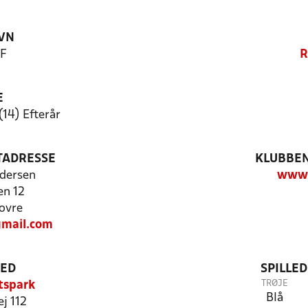
VN
IF
R
E
(14) Efterår
TADRESSE
KLUBBEN
dersen
www.
n 12
ovre
mail.com
TED
SPILLE
TRØJE
tspark
Blå
ej 112