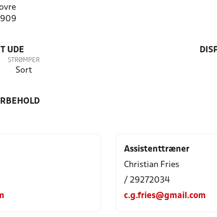
ovre
0909
T UDE
DIS
STRØMPER
Sort
ORBEHOLD
Assistenttræner
Christian Fries
/ 29272034
m
c.g.fries@gmail.com