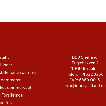
ntakt
DBU Sjælland
Fuglebakken 2
llinger
4000 Roskilde
stiller du en dommer
Telefon: 4632 3366
d dommeren
CVR: 6369 0015
info@dbusjaelland.dk
Akut dommervagt
 Forsikringer
politik