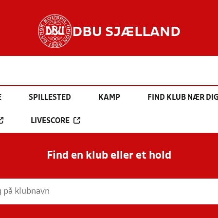
DBU SJÆLLAND
E
SPILLESTED
KAMP
FIND KLUB NÆR DI
LIVESCORE
Find en klub eller et hold