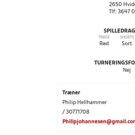
2650 Hvid
Tlf: 3647 
SPILLEDRAG
TRØJE
SHORTS
Rød
Sort
TURNERINGSF
Nej
Træner
Philip Hellhammer
/ 30771708
Philipjohannesen@gmail.co