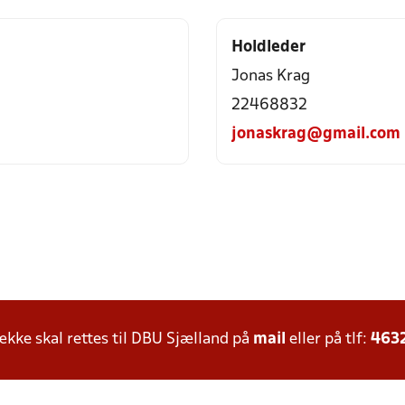
Holdleder
Jonas Krag
22468832
m
jonaskrag@gmail.com
ke skal rettes til DBU Sjælland på
mail
eller på tlf:
463