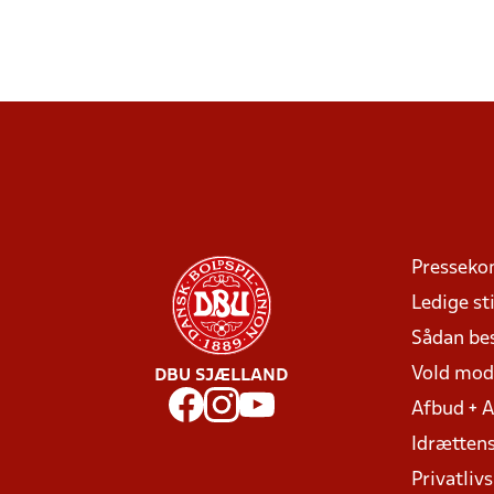
Presseko
Ledige sti
Sådan be
Vold mo
DBU SJÆLLAND
Afbud + 
Idrættens
Privatlivs