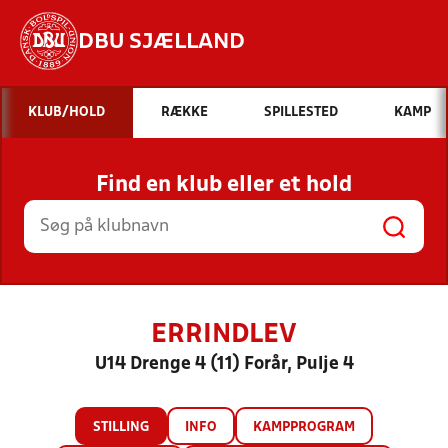
DBU SJÆLLAND
Hvad vil du søge efter?
KLUB/HOLD
RÆKKE
SPILLESTED
KAMP
INDHOLD OG NYHEDER
Find en klub eller et hold
STILLINGER, RESULTATER, KLUBBER OG
HOLD
ERRINDLEV
U14 Drenge 4 (11) Forår, Pulje 4
STILLING
INFO
KAMPPROGRAM