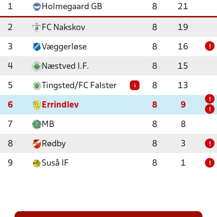
1
Holmegaard GB
8
21
2
FC Nakskov
8
19
3
Væggerløse
8
16
!
4
Næstved I.F.
8
15
5
Tingsted/FC Falster
8
13
i
!
6
Errindlev
8
9
!
7
MB
8
8
8
Rødby
8
3
!
9
Suså IF
8
1
!