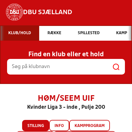
DBU SJÆLLAND
Hvad vil du søge efter?
KLUB/HOLD
RÆKKE
SPILLESTED
KAMP
INDHOLD OG NYHEDER
Find en klub eller et hold
STILLINGER, RESULTATER, KLUBBER OG
HOLD
HØM/SEEM UIF
Kvinder Liga 3 - inde , Pulje 200
STILLING
INFO
KAMPPROGRAM