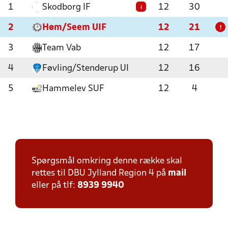
1
Skodborg IF
12
30
i
2
Høm/Seem UIF
12
21
!
3
Team Vab
12
17
4
Føvling/Stenderup UI
12
16
5
Hammelev SUF
12
4
Spørgsmål omkring denne række skal
rettes til DBU Jylland Region 4 på
mail
eller på tlf:
8939 9940