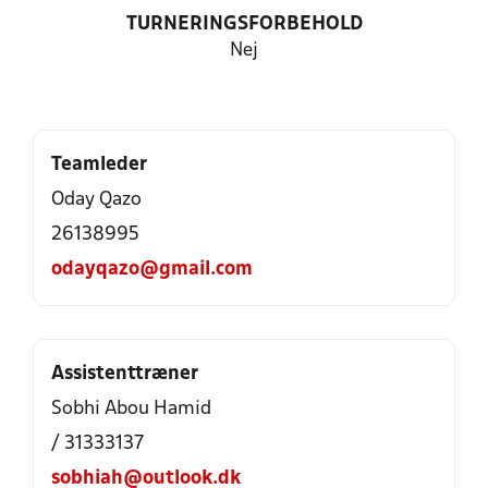
TURNERINGSFORBEHOLD
Nej
Teamleder
Oday Qazo
26138995
odayqazo@gmail.com
Assistenttræner
Sobhi Abou Hamid
/ 31333137
sobhiah@outlook.dk