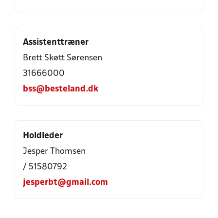
Assistenttræner
Brett Skøtt Sørensen
31666000
bss@besteland.dk
Holdleder
Jesper Thomsen
/ 51580792
jesperbt@gmail.com