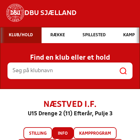
DBU SJÆLLAND
Hvad vil du søge efter?
KLUB/HOLD
RÆKKE
SPILLESTED
KAMP
INDHOLD OG NYHEDER
Find en klub eller et hold
STILLINGER, RESULTATER, KLUBBER OG
HOLD
NÆSTVED I.F.
U15 Drenge 2 (11) Efterår, Pulje 3
STILLING
INFO
KAMPPROGRAM