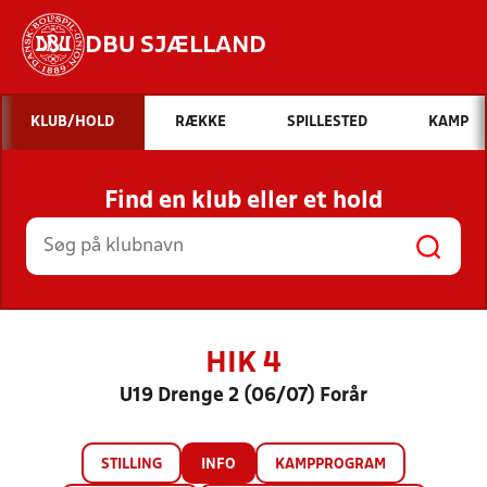
DBU SJÆLLAND
Hvad vil du søge efter?
KLUB/HOLD
RÆKKE
SPILLESTED
KAMP
INDHOLD OG NYHEDER
Find en klub eller et hold
STILLINGER, RESULTATER, KLUBBER OG
HOLD
HIK 4
U19 Drenge 2 (06/07) Forår
STILLING
INFO
KAMPPROGRAM