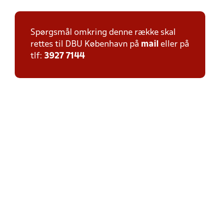
Spørgsmål omkring denne række skal
rettes til DBU København på
mail
eller på
tlf:
3927 7144