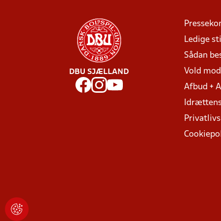
Presseko
Ledige sti
Sådan be
Vold mo
DBU SJÆLLAND
Afbud + 
Idrættens
Privatlivs
Cookiepol