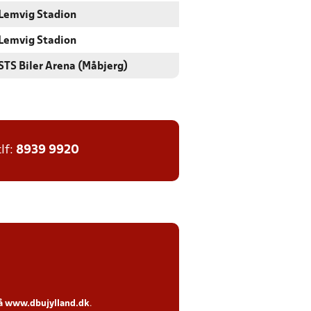
Lemvig Stadion
Lemvig Stadion
STS Biler Arena (Måbjerg)
tlf:
8939 9920
på
www.dbujylland.dk
.