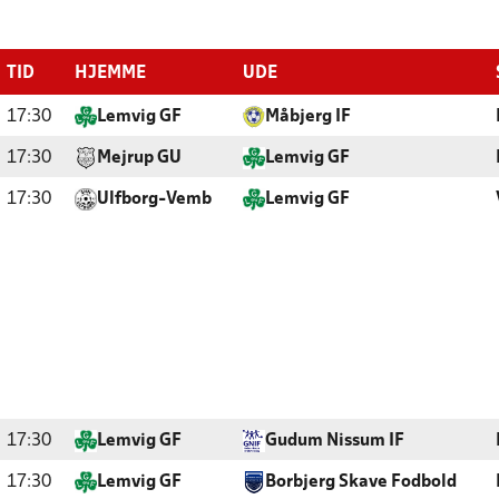
TID
HJEMME
UDE
17:30
Lemvig GF
Måbjerg IF
17:30
Mejrup GU
Lemvig GF
17:30
Ulfborg-Vemb
Lemvig GF
17:30
Lemvig GF
Gudum Nissum IF
17:30
Lemvig GF
Borbjerg Skave Fodbold