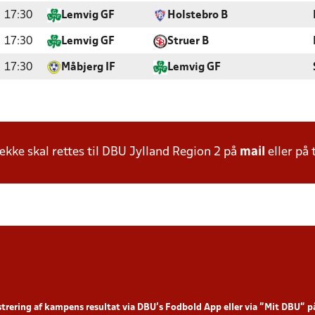
17:30
Lemvig GF
Holstebro B
17:30
Lemvig GF
Struer B
17:30
Måbjerg IF
Lemvig GF
ke skal rettes til DBU Jylland Region 2 på
mail
eller på 
strering af kampens resultat via DBU’s Fodbold App
eller via ”Mit DBU” 