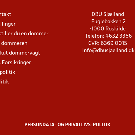
ntakt
DBU Sjælland
Fuglebakken 2
llinger
4000 Roskilde
stiller du en dommer
Telefon: 4632 3366
d dommeren
CVR: 6369 0015
info@dbusjaelland.dk
Akut dommervagt
 Forsikringer
politik
itik
PERSONDATA- OG PRIVATLIVS-POLITIK