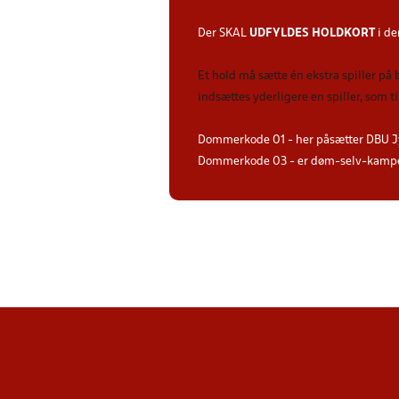
Der SKAL
UDFYLDES HOLDKORT
i de
Et hold må sætte én ekstra spiller på
indsættes yderligere en spiller, som 
Dommerkode 01 - her påsætter DBU J
Dommerkode 03 - er døm-selv-kampe 