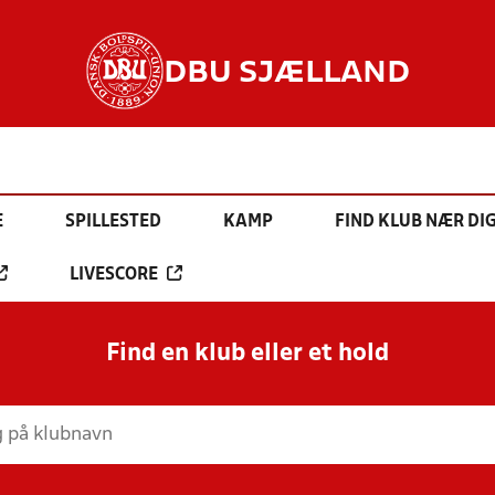
DBU SJÆLLAND
E
SPILLESTED
KAMP
FIND KLUB NÆR DI
LIVESCORE
Find en klub eller et hold