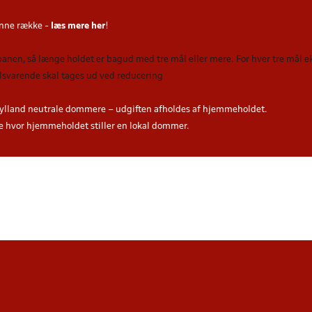
nne række -
læs mere her
!
 banen, så længe holdet er bagud med tre mål eller mere. For hver tre mål
tilsvarende skal tages ud ved reducering
ylland neutrale dommere – udgiften afholdes af hjemmeholdet.
hvor hjemmeholdet stiller en lokal dommer.