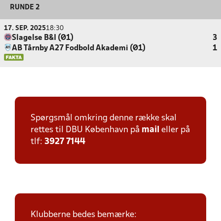
RUNDE 2
17. SEP. 2025
18:30
Slagelse B&I (Ø1)
3
AB Tårnby A27 Fodbold Akademi (Ø1)
1
Spørgsmål omkring denne række skal
rettes til DBU København på
mail
eller på
tlf:
3927 7144
Klubberne bedes bemærke: