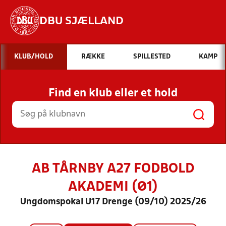
DBU SJÆLLAND
Hvad vil du søge efter?
KLUB/HOLD
RÆKKE
SPILLESTED
KAMP
INDHOLD OG NYHEDER
Find en klub eller et hold
STILLINGER, RESULTATER, KLUBBER OG
HOLD
AB TÅRNBY A27 FODBOLD
AKADEMI (Ø1)
Ungdomspokal U17 Drenge (09/10) 2025/26