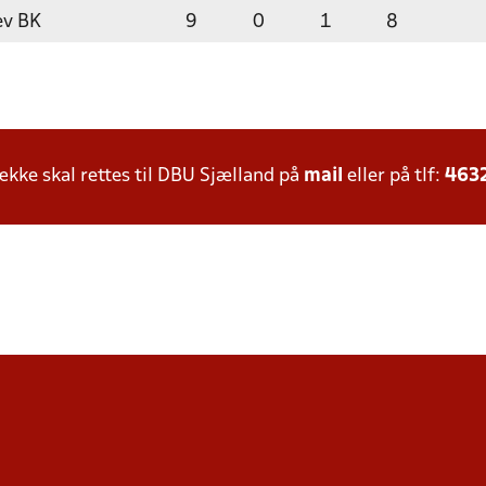
ev BK
9
0
1
8
ke skal rettes til DBU Sjælland på
mail
eller på tlf:
463