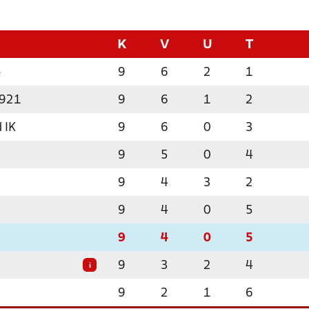
K
V
U
T
e
9
6
2
1
1921
9
6
1
2
 IK
9
6
0
3
9
5
0
4
9
4
3
2
9
4
0
5
9
4
0
5
9
3
2
4
i
9
2
1
6