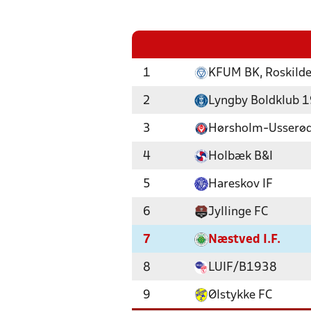
1
KFUM BK, Roskild
2
Lyngby Boldklub 
3
Hørsholm-Usserød
4
Holbæk B&I
5
Hareskov IF
6
Jyllinge FC
7
Næstved I.F.
8
LUIF/B1938
9
Ølstykke FC