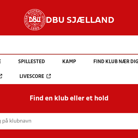
DBU SJÆLLAND
E
SPILLESTED
KAMP
FIND KLUB NÆR DI
LIVESCORE
Find en klub eller et hold