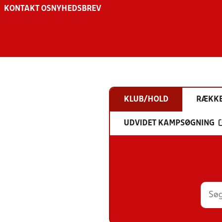
KONTAKT OS
NYHEDSBREV
KLUB/HOLD
RÆKK
UDVIDET KAMPSØGNING