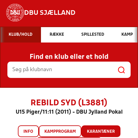
DBU SJÆLLAND
Hvad vil du søge efter?
KLUB/HOLD
RÆKKE
SPILLESTED
KAMP
INDHOLD OG NYHEDER
Find en klub eller et hold
STILLINGER, RESULTATER, KLUBBER OG
HOLD
REBILD SYD (L3881)
U15 Piger/11:11 (2011) - DBU Jylland Pokal
INFO
KAMPPROGRAM
KARANTÆNER