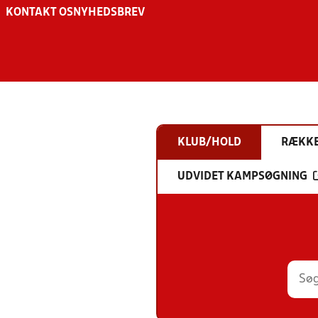
KONTAKT OS
NYHEDSBREV
KLUB/HOLD
RÆKK
UDVIDET KAMPSØGNING