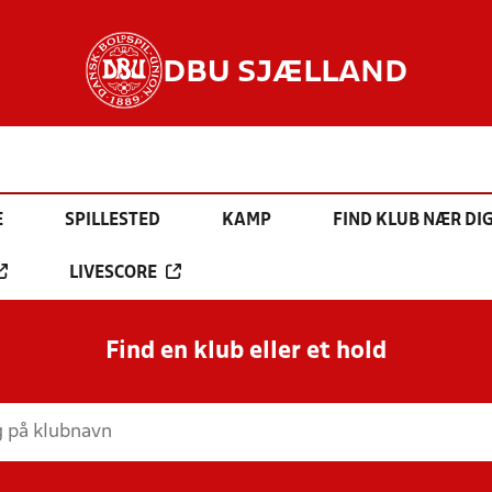
DBU SJÆLLAND
E
SPILLESTED
KAMP
FIND KLUB NÆR DI
LIVESCORE
Find en klub eller et hold