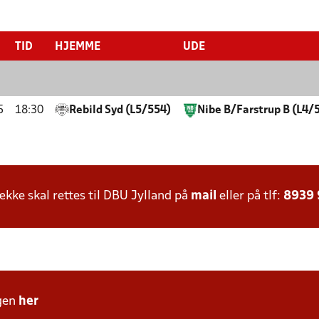
TID
HJEMME
UDE
5
18:30
Rebild Syd (L5/554)
Nibe B/Farstrup B (L4/
ke skal rettes til DBU Jylland på
mail
eller på tlf:
8939
gen
her